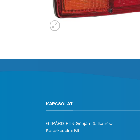
KAPCSOLAT
GEPÁRD-FEN Gépjárműalkatrész
Kereskedelmi Kft.