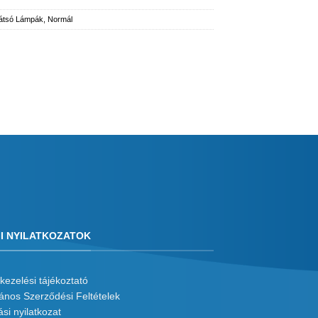
átsó Lámpák
,
Normál
I NYILATKOZATOK
kezelési tájékoztató
lános Szerződési Feltételek
ási nyilatkozat