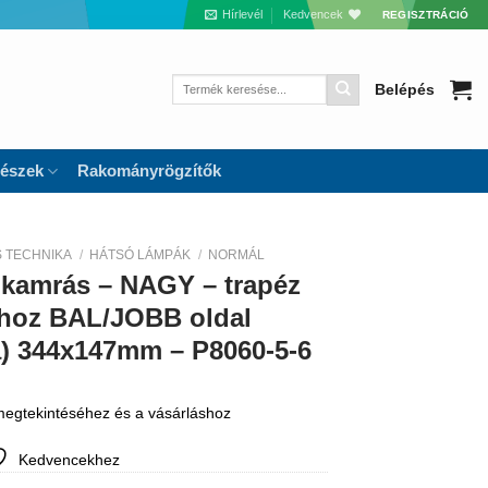
Hírlevél
Kedvencek
REGISZTRÁCIÓ
Keresés
Belépés
a
következőre:
részek
Rakományrögzítők
S TECHNIKA
/
HÁTSÓ LÁMPÁK
/
NORMÁL
kamrás – NAGY – trapéz
hoz BAL/JOBB oldal
a) 344x147mm – P8060-5-6
 megtekintéséhez és a vásárláshoz
Kedvencekhez