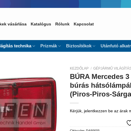
kek vásárlása
Katalógus
Rólunk
Kapcsolat
lágítás technika
Prizmák
Biztosítékok
Utánfutó alkat
KEZDŐLAP
/
GÉPJÁRMŰ VILÁGÍTÁ
BÚRA Mercedes 3 
Kedvencekhez
búrás hátsólámpá
(Piros-Piros-Sárg
Kérjük, jelentkezzen be az árak
Cikkszám:
DAS0033