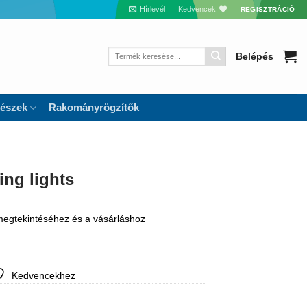
Hírlevél
Kedvencek
REGISZTRÁCIÓ
Keresés
Belépés
a
következőre:
részek
Rakományrögzítők
ng lights
 megtekintéséhez és a vásárláshoz
Kedvencekhez