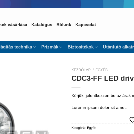
kek vásárlása
Katalógus
Rólunk
Kapcsolat
lágítás technika
Prizmák
Biztosítékok
Utánfutó alkat
KEZDŐLAP
/
EGYÉB
CDC3-FF LED drivi
Kedvencekhez
Kérjük, jelentkezzen be az árak
Loremn ipsum dolor sit amet.
Kategória:
Egyéb