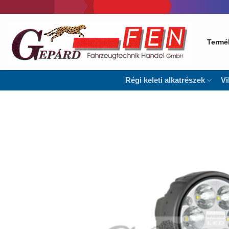
Skip
to
content
Termé
Régi keleti alkatrészek
Vi