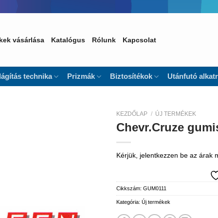
kek vásárlása
Katalógus
Rólunk
Kapcsolat
lágítás technika
Prizmák
Biztosítékok
Utánfutó alkat
KEZDŐLAP
/
ÚJ TERMÉKEK
Chevr.Cruze gumi
Kedvencekhez
Kérjük, jelentkezzen be az árak
Cikkszám:
GUM0111
Kategória:
Új termékek