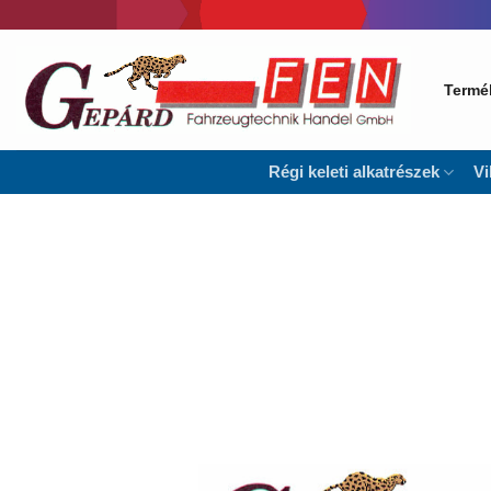
Skip
to
content
Termé
Régi keleti alkatrészek
Vi