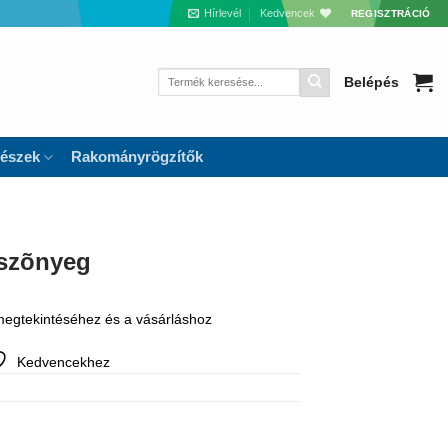
Hírlevél
Kedvencek
REGISZTRÁCIÓ
Keresés
Belépés
a
következőre:
részek
Rakományrögzítők
szõnyeg
 megtekintéséhez és a vásárláshoz
Kedvencekhez