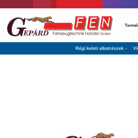
Skip
to
content
Termé
Régi keleti alkatrészek
Vi