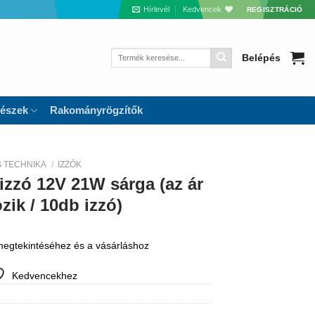
Hírlevél
Kedvencek
REGISZTRÁCIÓ
Keresés
Belépés
a
következőre:
részek
Rakományrögzítők
S TECHNIKA
/
IZZÓK
izzó 12V 21W sárga (az ár
ik / 10db izzó)
 megtekintéséhez és a vásárláshoz
Kedvencekhez