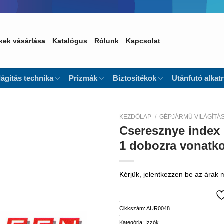
kek vásárlása
Katalógus
Rólunk
Kapcsolat
lágítás technika
Prizmák
Biztosítékok
Utánfutó alkat
KEZDŐLAP
/
GÉPJÁRMŰ VILÁGÍTÁ
Cseresznye index 
Kedvencekhez
1 dobozra vonatkoz
Kérjük, jelentkezzen be az árak
Cikkszám:
AUR0048
Kategória:
Izzók