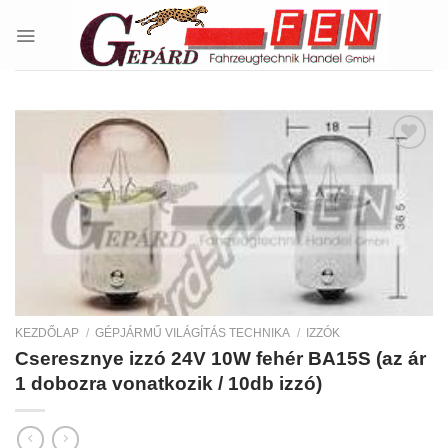
Skip
to
content
Kedvencekhez
KEZDŐLAP
/
GÉPJÁRMŰ VILÁGÍTÁS TECHNIKA
/
IZZÓK
Cseresznye izzó 24V 10W fehér BA15S (az ár
1 dobozra vonatkozik / 10db izzó)