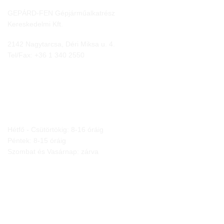
GEPÁRD-FEN Gépjárműalkatrész
Kereskedelmi Kft.
2142 Nagytarcsa, Déri Miksa u. 4.
Tel/Fax:
+36 1 340 2550
NYITVA TARTÁS
Hétfő - Csütörtökig: 8-16 óráig
Péntek: 8-15 óráig
Szombat és Vasárnap: zárva
JOGI NYILATKOZATOK