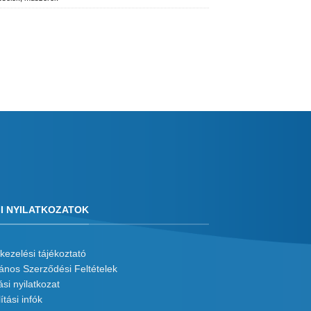
I NYILATKOZATOK
kezelési tájékoztató
lános Szerződési Feltételek
ási nyilatkozat
ítási infók