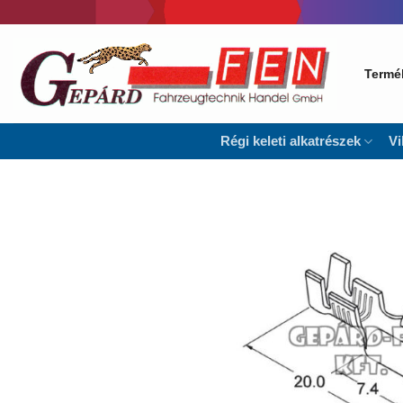
Skip
to
content
Termé
Régi keleti alkatrészek
Vi