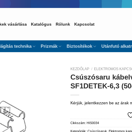
kek vásárlása
Katalógus
Rólunk
Kapcsolat
lágítás technika
Prizmák
Biztosítékok
Utánfutó alkat
KEZDŐLAP
/
ELEKTROMOS KAPCS
Csúszósaru kábe
Kedvencekhez
SF1DETEK-6,3 (50
Kérjük, jelentkezzen be az árak
Cikkszám:
HIS0034
Kategóriák:
Csúszósaruk
,
Elektromos kap