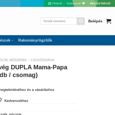
Hírlevél
Kedvencek
REGISZTRÁCIÓ
Keresés
Belépés
a
következőre:
részek
Rakományrögzítők
OLÓK, MŰSZEREK
/
CSÚSZÓSARUK
lvég DUPLA Mama-Papa
db / csomag)
 megtekintéséhez és a vásárláshoz
Kedvencekhez
csolók, műszerek