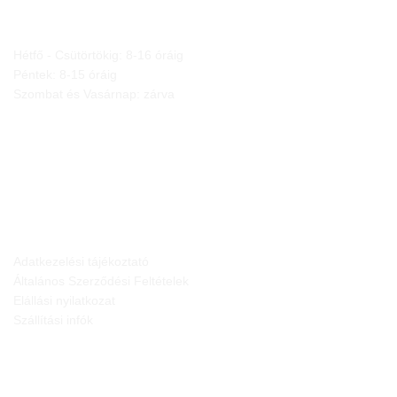
NYITVA TARTÁS
Hétfő - Csütörtökig: 8-16 óráig
Péntek: 8-15 óráig
Szombat és Vasárnap: zárva
JOGI NYILATKOZATOK
Adatkezelési tájékoztató
Általános Szerződési Feltételek
Elállási nyilatkozat
Szállítási infók