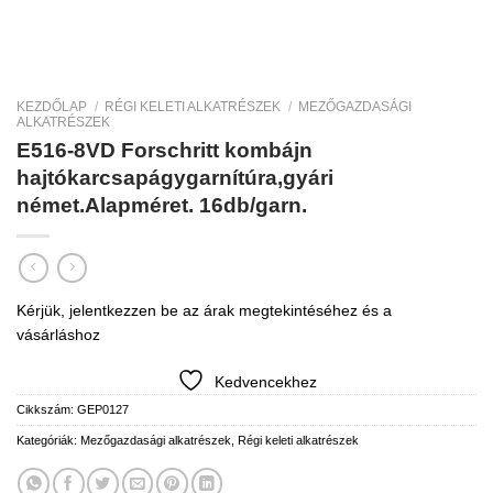
KEZDŐLAP
/
RÉGI KELETI ALKATRÉSZEK
/
MEZŐGAZDASÁGI
ALKATRÉSZEK
E516-8VD Forschritt kombájn
hajtókarcsapágygarnítúra,gyári
német.Alapméret. 16db/garn.
Kérjük, jelentkezzen be az árak megtekintéséhez és a
vásárláshoz
Kedvencekhez
Cikkszám:
GEP0127
Kategóriák:
Mezőgazdasági alkatrészek
,
Régi keleti alkatrészek