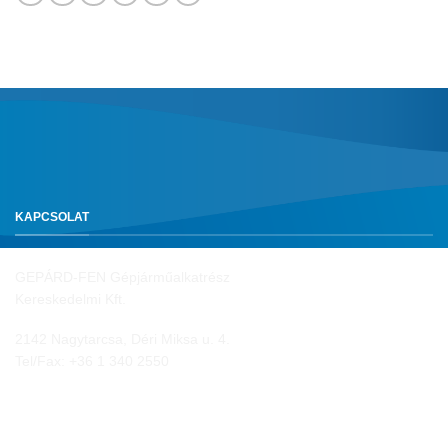
KAPCSOLAT
GEPÁRD-FEN Gépjárműalkatrész
Kereskedelmi Kft.
2142 Nagytarcsa, Déri Miksa u. 4.
Tel/Fax:
+36 1 340 2550