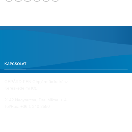
KAPCSOLAT
GEPÁRD-FEN Gépjárműalkatrész
Kereskedelmi Kft.
2142 Nagytarcsa, Déri Miksa u. 4.
Tel/Fax:
+36 1 340 2550