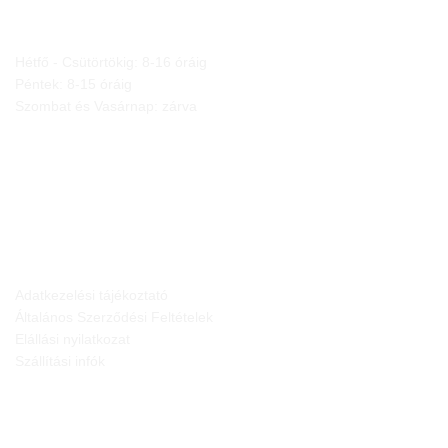
NYITVA TARTÁS
Hétfő - Csütörtökig: 8-16 óráig
Péntek: 8-15 óráig
Szombat és Vasárnap: zárva
JOGI NYILATKOZATOK
Adatkezelési tájékoztató
Általános Szerződési Feltételek
Elállási nyilatkozat
Szállítási infók