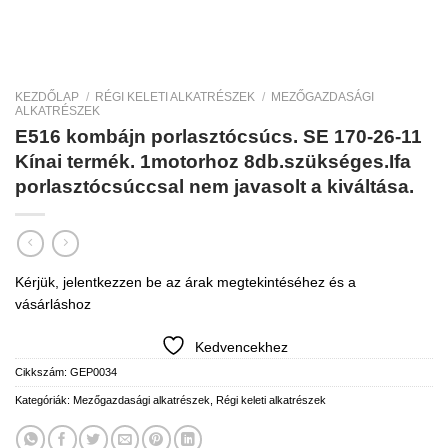
KEZDŐLAP
/
RÉGI KELETI ALKATRÉSZEK
/
MEZŐGAZDASÁGI
ALKATRÉSZEK
E516 kombájn porlasztócsúcs. SE 170-26-11
Kínai termék. 1motorhoz 8db.szükséges.Ifa
porlasztócsúccsal nem javasolt a kiváltása.
Kérjük, jelentkezzen be az árak megtekintéséhez és a
vásárláshoz
Kedvencekhez
Cikkszám:
GEP0034
Kategóriák:
Mezőgazdasági alkatrészek
,
Régi keleti alkatrészek