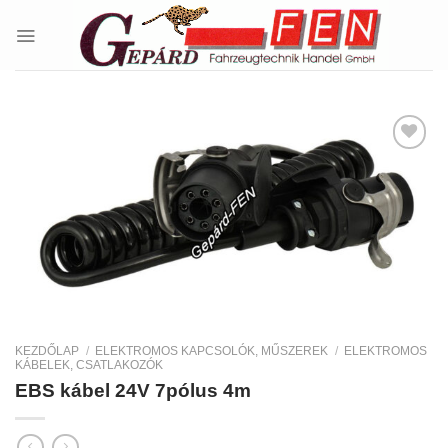
Skip
to
content
Kedvencekhez
KEZDŐLAP
/
ELEKTROMOS KAPCSOLÓK, MŰSZEREK
/
ELEKTROMOS
KÁBELEK, CSATLAKOZÓK
EBS kábel 24V 7pólus 4m