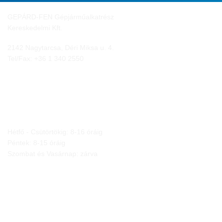
GEPÁRD-FEN Gépjárműalkatrész
Kereskedelmi Kft.
2142 Nagytarcsa, Déri Miksa u. 4.
Tel/Fax:
+36 1 340 2550
NYITVA TARTÁS
Hétfő - Csütörtökig: 8-16 óráig
Péntek: 8-15 óráig
Szombat és Vasárnap: zárva
JOGI NYILATKOZATOK