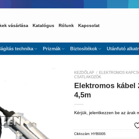
kek vásárlása
Katalógus
Rólunk
Kapcsolat
lágítás technika
Prizmák
Biztosítékok
Utánfutó alkat
KEZDŐLAP
/
ELEKTROMOS KAPCS
CSATLAKOZÓK
Elektromos kábel 
Kedvencekhez
4,5m
Kérjük, jelentkezzen be az árak
Cikkszám:
HYB0005