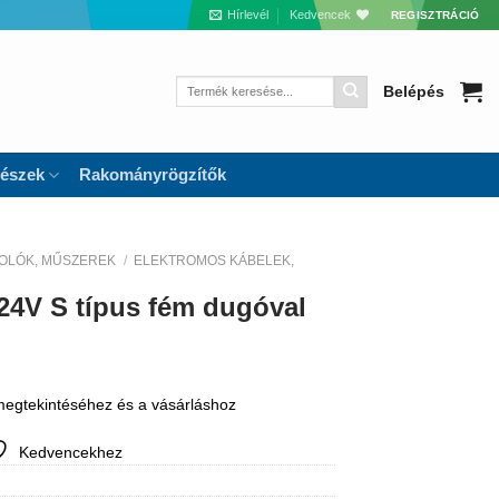
Hírlevél
Kedvencek
REGISZTRÁCIÓ
Keresés
Belépés
a
következőre:
részek
Rakományrögzítők
OLÓK, MŰSZEREK
/
ELEKTROMOS KÁBELEK,
24V S típus fém dugóval
 megtekintéséhez és a vásárláshoz
Kedvencekhez