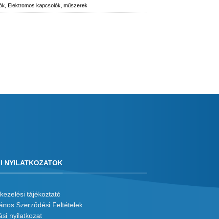
ók
,
Elektromos kapcsolók, műszerek
I NYILATKOZATOK
kezelési tájékoztató
lános Szerződési Feltételek
ási nyilatkozat