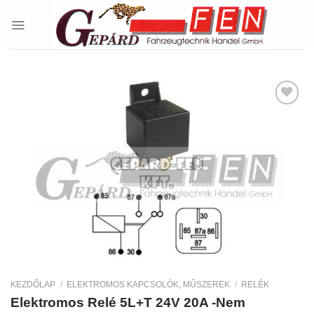
Skip
to
content
Kedvencekhez
KEZDŐLAP
/
ELEKTROMOS KAPCSOLÓK, MŰSZEREK
/
RELÉK
Elektromos Relé 5L+T 24V 20A -Nem