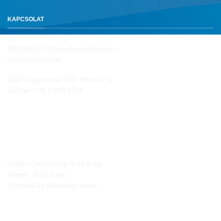
KAPCSOLAT
GEPÁRD-FEN Gépjárműalkatrész
Kereskedelmi Kft.
2142 Nagytarcsa, Déri Miksa u. 4.
Tel/Fax:
+36 1 340 2550
NYITVA TARTÁS
Hétfő - Csütörtökig: 8-16 óráig
Péntek: 8-15 óráig
Szombat és Vasárnap: zárva