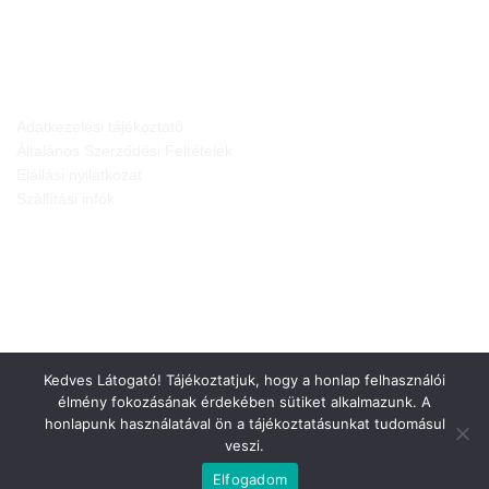
JOGI NYILATKOZATOK
Adatkezelési tájékoztató
Általános Szerződési Feltételek
Elállási nyilatkozat
Szállítási infók
Kedves Látogató! Tájékoztatjuk, hogy a honlap felhasználói
élmény fokozásának érdekében sütiket alkalmazunk. A
honlapunk használatával ön a tájékoztatásunkat tudomásul
veszi.
Weboldalt készítette:
Elfogadom
Minden jog fenntartva © 2026
Gepárd-FEN Kft.