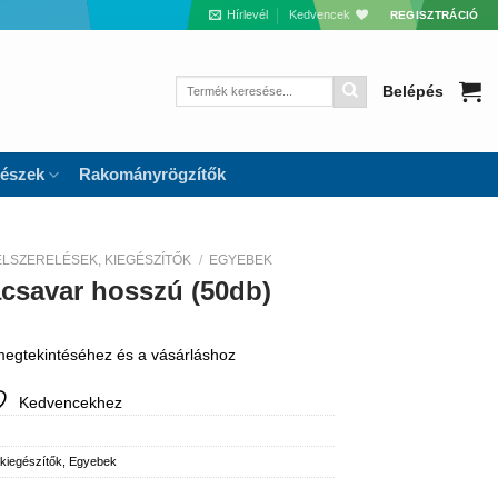
Hírlevél
Kedvencek
REGISZTRÁCIÓ
Keresés
Belépés
a
következőre:
részek
Rakományrögzítők
ELSZERELÉSEK, KIEGÉSZÍTŐK
/
EGYEBEK
csavar hosszú (50db)
 megtekintéséhez és a vásárláshoz
Kedvencekhez
 kiegészítők
,
Egyebek