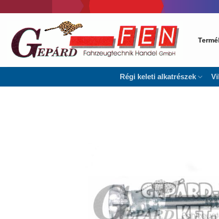
Skip
to
content
Termé
Régi keleti alkatrészek
Vi