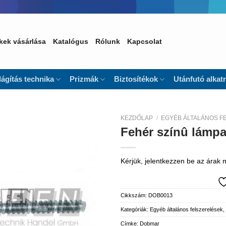
kek vásárlása
Katalógus
Rólunk
Kapcsolat
lágítás technika
Prizmák
Biztosítékok
Utánfutó alkat
KEZDŐLAP
/
EGYÉB ÁLTALÁNOS F
Fehér színû lámpa
Kedvencekhez
Kérjük, jelentkezzen be az árak
Cikkszám:
DOB0013
Kategóriák:
Egyéb általános felszerelések,
Címke:
Dobmar