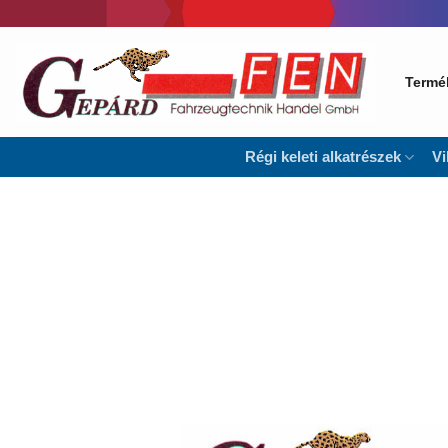
Skip
to
content
Termé
Régi keleti alkatrészek
Vi