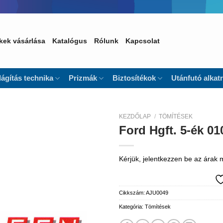
kek vásárlása
Katalógus
Rólunk
Kapcsolat
lágítás technika
Prizmák
Biztosítékok
Utánfutó alkat
KEZDŐLAP
/
TÖMÍTÉSEK
Ford Hgft. 5-ék 0
Kedvencekhez
Kérjük, jelentkezzen be az árak
Cikkszám:
AJU0049
Kategória:
Tömítések