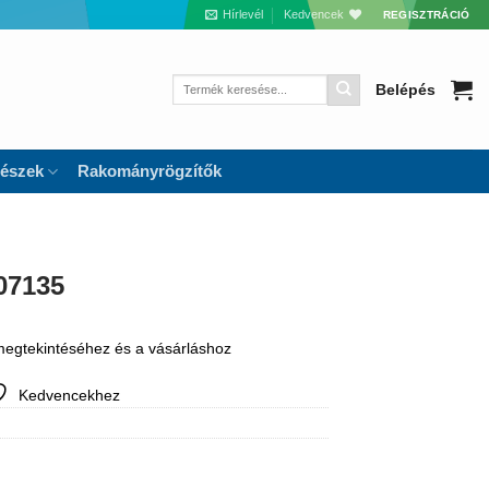
Hírlevél
Kedvencek
REGISZTRÁCIÓ
Keresés
Belépés
a
következőre:
részek
Rakományrögzítők
107135
 megtekintéséhez és a vásárláshoz
Kedvencekhez