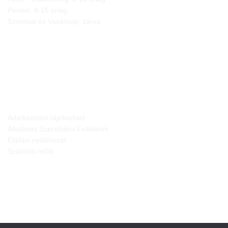
Péntek: 8-15 óráig
Szombat és Vasárnap: zárva
JOGI NYILATKOZATOK
Adatkezelési tájékoztató
Általános Szerződési Feltételek
Elállási nyilatkozat
Szállítási infók