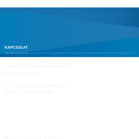
KAPCSOLAT
GEPÁRD-FEN Gépjárműalkatrész
Kereskedelmi Kft.
2142 Nagytarcsa, Déri Miksa u. 4.
Tel/Fax:
+36 1 340 2550
NYITVA TARTÁS
Hétfő - Csütörtökig: 8-16 óráig