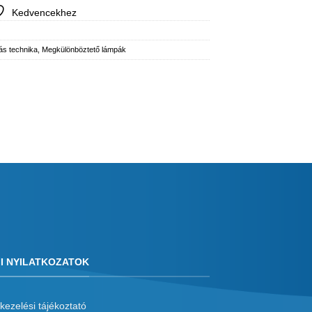
Kedvencekhez
ás technika
,
Megkülönböztető lámpák
I NYILATKOZATOK
kezelési tájékoztató