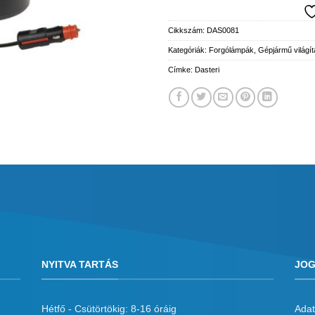
Cikkszám:
DAS0081
Kategóriák:
Forgólámpák
,
Gépjármű világít
Címke:
Dasteri
NYITVA TARTÁS
JOG
Hétfő - Csütörtökig: 8-16 óráig
Adat