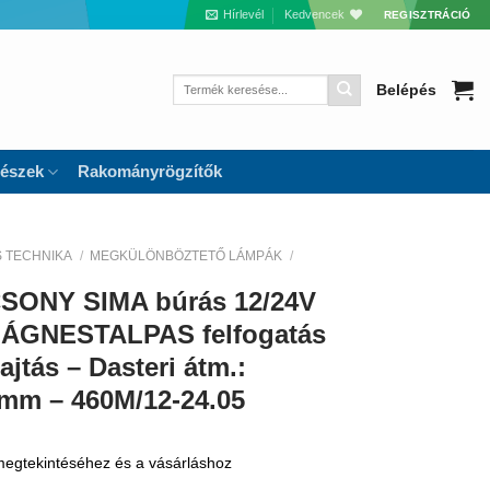
Hírlevél
Kedvencek
REGISZTRÁCIÓ
Keresés
Belépés
a
következőre:
részek
Rakományrögzítők
S TECHNIKA
/
MEGKÜLÖNBÖZTETŐ LÁMPÁK
/
SONY SIMA búrás 12/24V
, MÁGNESTALPAS felfogatás
jtás – Dasteri átm.:
mm – 460M/12-24.05
 megtekintéséhez és a vásárláshoz