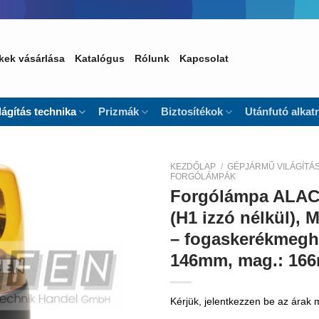
kek vásárlása
Katalógus
Rólunk
Kapcsolat
lágítás technika
Prizmák
Biztosítékok
Utánfutó alkat
KEZDŐLAP
/
GÉPJÁRMŰ VILÁGÍTÁ
FORGÓLÁMPÁK
Forgólámpa ALAC
Kedvencekhez
(H1 izzó nélkül)
– fogaskerékmegha
146mm, mag.: 166
Kérjük, jelentkezzen be az árak