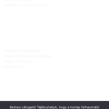
Szombat és Vasárnap: zárva
JOGI NYILATKOZATOK
Adatkezelési tájékoztató
Általános Szerződési Feltételek
Elállási nyilatkozat
Szállítási infók
Kedves Látogató! Tájékoztatjuk, hogy a honlap felhasználói