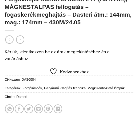
MÁGNESTALPAS felfogatás –
fogaskerékmeghajtás – Dasteri átm.: 144mm,
mag.: 174mm – 430M/24.05
Kérjük, jelentkezzen be az árak megtekintéséhez és a
vásárláshoz
Kedvencekhez
Cikkszám:
DAS0004
Kategóriák:
Forgólámpák
,
Gépjármű világítás technika
,
Megkülönböztető lámpák
Címke:
Dasteri