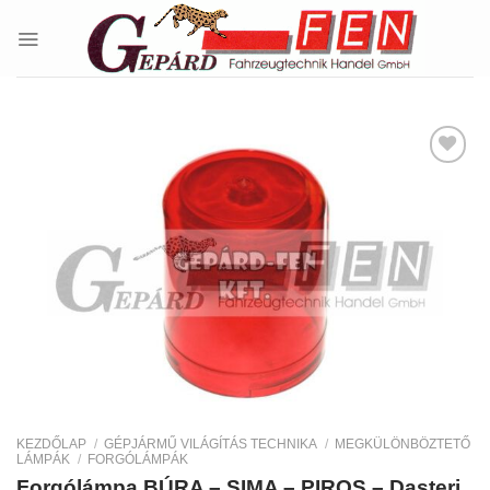
Skip
to
content
Kedvencekhez
KEZDŐLAP
/
GÉPJÁRMŰ VILÁGÍTÁS TECHNIKA
/
MEGKÜLÖNBÖZTETŐ
LÁMPÁK
/
FORGÓLÁMPÁK
Forgólámpa BÚRA – SIMA – PIROS – Dasteri