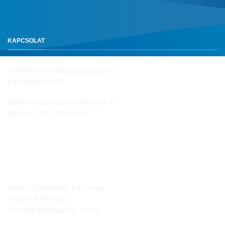
KAPCSOLAT
GEPÁRD-FEN Gépjárműalkatrész
Kereskedelmi Kft.
2142 Nagytarcsa, Déri Miksa u. 4.
Tel/Fax:
+36 1 340 2550
NYITVA TARTÁS
Hétfő - Csütörtökig: 8-16 óráig
Péntek: 8-15 óráig
Szombat és Vasárnap: zárva