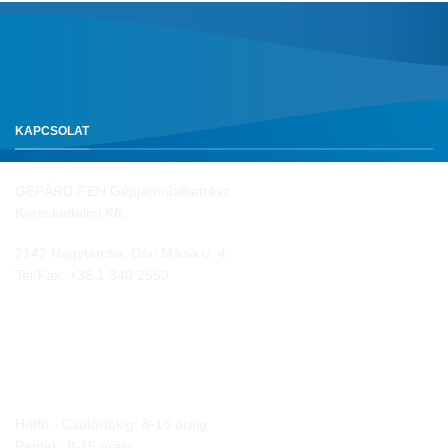
KAPCSOLAT
GEPÁRD-FEN Gépjárműalkatrész
Kereskedelmi Kft.
2142 Nagytarcsa, Déri Miksa u. 4.
Tel/Fax:
+36 1 340 2550
NYITVA TARTÁS
Hétfő - Csütörtökig: 8-16 óráig
Péntek: 8-15 óráig