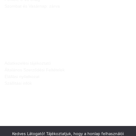
Szombat és Vasárnap: zárva
JOGI NYILATKOZATOK
Adatkezelési tájékoztató
Általános Szerződési Feltételek
Elállási nyilatkozat
Szállítási infók
Kedves Látogató! Tájékoztatjuk, hogy a honlap felhasználói