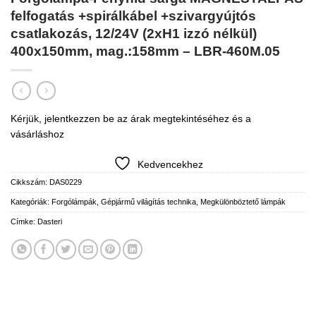
felfogatás +spirálkábel +szivargyújtós
csatlakozás, 12/24V (2xH1 izzó nélkül)
400x150mm, mag.:158mm – LBR-460M.05
Kérjük, jelentkezzen be az árak megtekintéséhez és a
vásárláshoz
Kedvencekhez
Cikkszám:
DAS0229
Kategóriák:
Forgólámpák
,
Gépjármű világítás technika
,
Megkülönböztető lámpák
Címke:
Dasteri