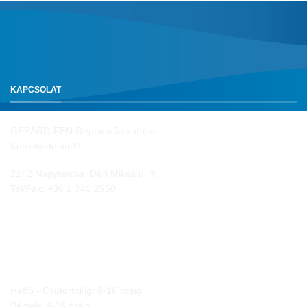
KAPCSOLAT
GEPÁRD-FEN Gépjárműalkatrész
Kereskedelmi Kft.
2142 Nagytarcsa, Déri Miksa u. 4.
Tel/Fax:
+36 1 340 2550
NYITVA TARTÁS
Hétfő - Csütörtökig: 8-16 óráig
Péntek: 8-15 óráig