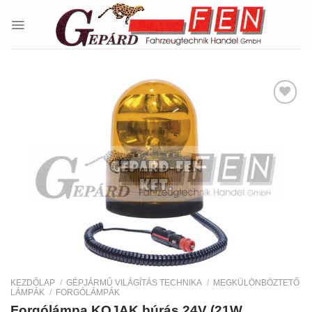
Skip
to
content
Kedvencekhez
KEZDŐLAP
/
GÉPJÁRMŰ VILÁGÍTÁS TECHNIKA
/
MEGKÜLÖNBÖZTETŐ
LÁMPÁK
/
FORGÓLÁMPÁK
Forgólámpa KOJAK búrás 24V (21W