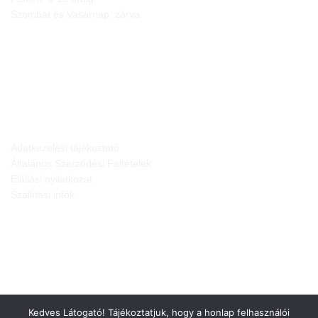
Szombat és Vasárnap: zárva
JOGI NYILATKOZATOK
Adatkezelési tájékoztató
Általános Szerződési Feltételek
Elállási nyilatkozat
Szállítási infók
Kedves Látogató! Tájékoztatjuk, hogy a honlap felhasználói