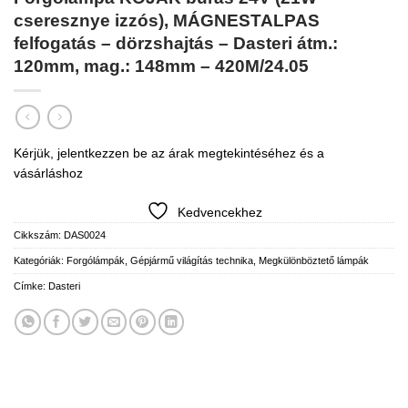
cseresznye izzós), MÁGNESTALPAS
felfogatás – dörzshajtás – Dasteri átm.:
120mm, mag.: 148mm – 420M/24.05
Kérjük, jelentkezzen be az árak megtekintéséhez és a
vásárláshoz
Kedvencekhez
Cikkszám:
DAS0024
Kategóriák:
Forgólámpák
,
Gépjármű világítás technika
,
Megkülönböztető lámpák
Címke:
Dasteri