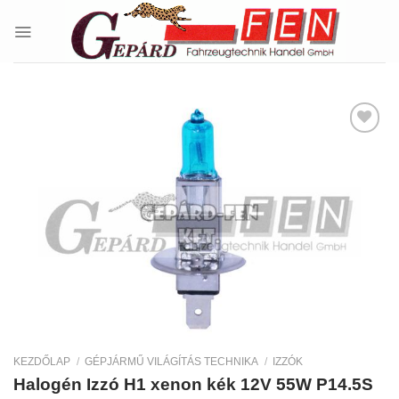
Skip
to
content
Kedvencekhez
KEZDŐLAP
/
GÉPJÁRMŰ VILÁGÍTÁS TECHNIKA
/
IZZÓK
Halogén Izzó H1 xenon kék 12V 55W P14.5S