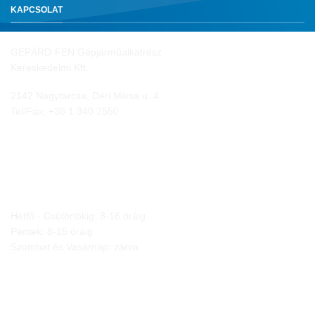
KAPCSOLAT
GEPÁRD-FEN Gépjárműalkatrész
Kereskedelmi Kft.
2142 Nagytarcsa, Déri Miksa u. 4.
Tel/Fax:
+36 1 340 2550
NYITVA TARTÁS
Hétfő - Csütörtökig: 8-16 óráig
Péntek: 8-15 óráig
Szombat és Vasárnap: zárva