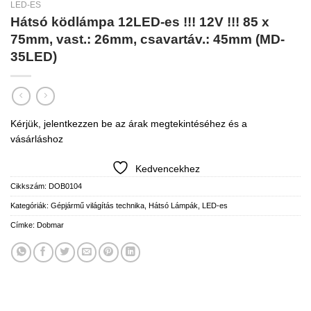
LED-ES
Hátsó ködlámpa 12LED-es !!! 12V !!! 85 x
75mm, vast.: 26mm, csavartáv.: 45mm (MD-
35LED)
Kérjük, jelentkezzen be az árak megtekintéséhez és a
vásárláshoz
Kedvencekhez
Cikkszám:
DOB0104
Kategóriák:
Gépjármű világítás technika
,
Hátsó Lámpák
,
LED-es
Címke:
Dobmar