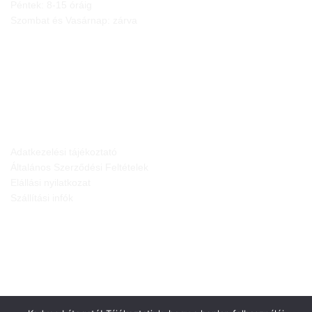
Péntek: 8-15 óráig
Szombat és Vasárnap: zárva
JOGI NYILATKOZATOK
Adatkezelési tájékoztató
Általános Szerződési Feltételek
Elállási nyilatkozat
Szállítási infók