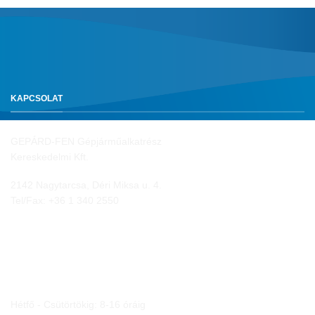
KAPCSOLAT
GEPÁRD-FEN Gépjárműalkatrész
Kereskedelmi Kft.
2142 Nagytarcsa, Déri Miksa u. 4.
Tel/Fax:
+36 1 340 2550
NYITVA TARTÁS
Hétfő - Csütörtökig: 8-16 óráig