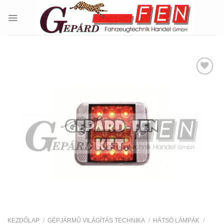
Skip
to
content
Kedvencekhez
KEZDŐLAP
/
GÉPJÁRMŰ VILÁGÍTÁS TECHNIKA
/
HÁTSÓ LÁMPÁK
/