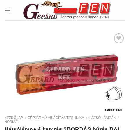
Skip
to
content
Kedvencekhez
KEZDŐLAP
/
GÉPJÁRMŰ VILÁGÍTÁS TECHNIKA
/
HÁTSÓ LÁMPÁK
/
NORMÁL
Hátsólámpa 4 kamrás 3BORDÁS búrás BAL