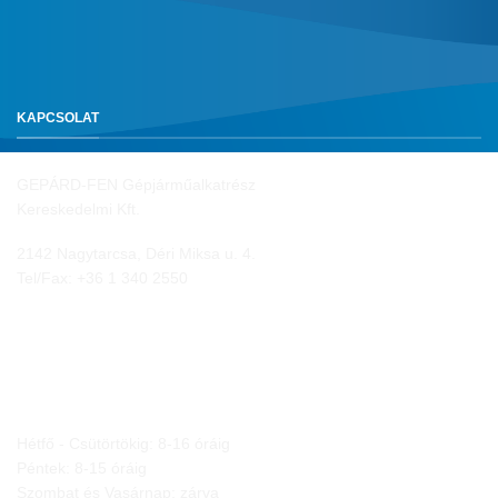
KAPCSOLAT
GEPÁRD-FEN Gépjárműalkatrész
Kereskedelmi Kft.
2142 Nagytarcsa, Déri Miksa u. 4.
Tel/Fax:
+36 1 340 2550
NYITVA TARTÁS
Hétfő - Csütörtökig: 8-16 óráig
Péntek: 8-15 óráig
Szombat és Vasárnap: zárva