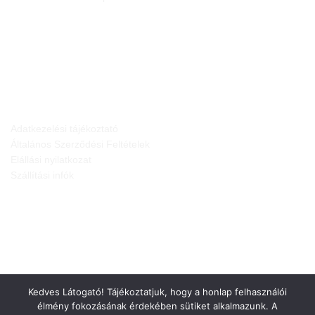
JOGI NYILATKOZATOK
Adatkezelési tájékoztató
Általános Szerződési Feltételek
Elállási nyilatkozat
Szállítási infók
Kedves Látogató! Tájékoztatjuk, hogy a honlap felhasználói
élmény fokozásának érdekében sütiket alkalmazunk. A