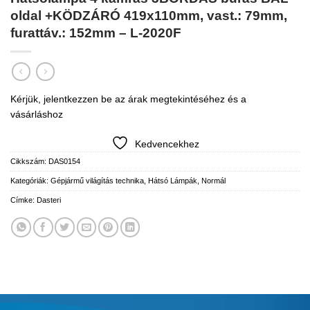
oldal +KÖDZÁRÓ 419x110mm, vast.: 79mm,
furattáv.: 152mm – L-2020F
Kérjük, jelentkezzen be az árak megtekintéséhez és a
vásárláshoz
Kedvencekhez
Cikkszám:
DAS0154
Kategóriák:
Gépjármű világítás technika
,
Hátsó Lámpák
,
Normál
Címke:
Dasteri