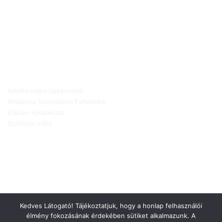
JOGI NYILATKOZATOK
Adatkezelési tájékoztató
Általános Szerződési Feltételek
Elállási nyilatkozat
Szállítási infók
Kedves Látogató! Tájékoztatjuk, hogy a honlap felhasználói
élmény fokozásának érdekében sütiket alkalmazunk. A