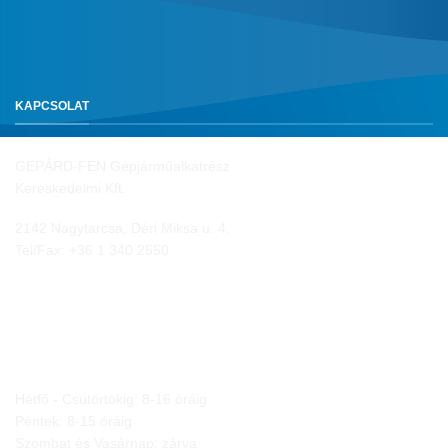
KAPCSOLAT
GEPÁRD-FEN Gépjárműalkatrész
Kereskedelmi Kft.
2142 Nagytarcsa, Déri Miksa u. 4.
Tel/Fax:
+36 1 340 2550
NYITVA TARTÁS
Hétfő - Csütörtökig: 8-16 óráig
Péntek: 8-15 óráig
Szombat és Vasárnap: zárva