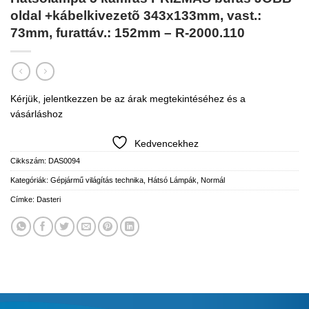
oldal +kábelkivezetõ 343x133mm, vast.:
73mm, furattáv.: 152mm – R-2000.110
Kérjük, jelentkezzen be az árak megtekintéséhez és a
vásárláshoz
Kedvencekhez
Cikkszám:
DAS0094
Kategóriák:
Gépjármű világítás technika
,
Hátsó Lámpák
,
Normál
Címke:
Dasteri