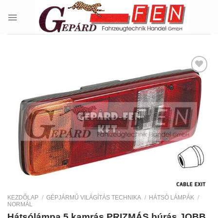
Skip
to
content
Kedvencekhez
KEZDŐLAP
/
GÉPJÁRMŰ VILÁGÍTÁS TECHNIKA
/
HÁTSÓ LÁMPÁK
/
NORMÁL
Hátsólámpa 5 kamrás PRIZMÁS búrás JOBB