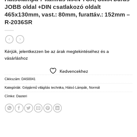
JOBB oldal +DIN csatlakozó oldalt
465x130mm, vast.: 80mm, furattáv.: 152mm –
R-2036SR
Kérjük, jelentkezzen be az árak megtekintéséhez és a
vásárláshoz
Kedvencekhez
Cikkszám:
DAS0041
Kategóriák:
Gépjármű világítás technika
,
Hátsó Lámpák
,
Normál
Címke:
Dasteri