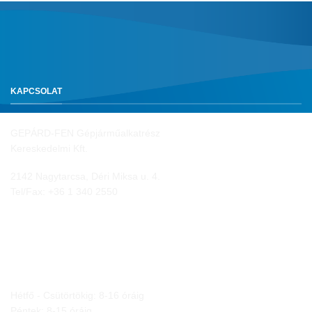
KAPCSOLAT
GEPÁRD-FEN Gépjárműalkatrész
Kereskedelmi Kft.
2142 Nagytarcsa, Déri Miksa u. 4.
Tel/Fax:
+36 1 340 2550
NYITVA TARTÁS
Hétfő - Csütörtökig: 8-16 óráig
Péntek: 8-15 óráig