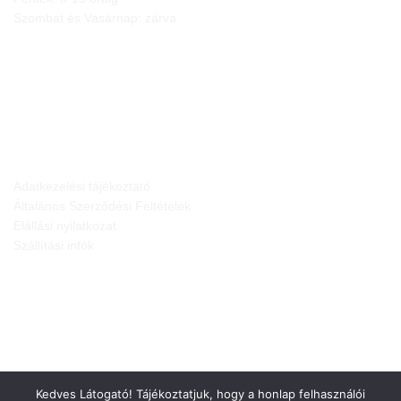
Szombat és Vasárnap: zárva
JOGI NYILATKOZATOK
Adatkezelési tájékoztató
Általános Szerződési Feltételek
Elállási nyilatkozat
Szállítási infók
Kedves Látogató! Tájékoztatjuk, hogy a honlap felhasználói