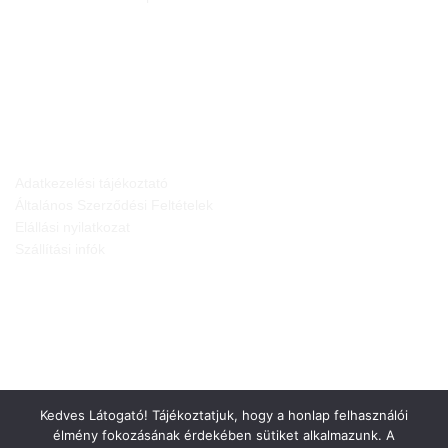
JOGI NYILATKOZATOK
Adatkezelési tájékoztató
Általános Szerződési Feltételek
Elállási nyilatkozat
Szállítási infók
Kedves Látogató! Tájékoztatjuk, hogy a honlap felhasználói
élmény fokozásának érdekében sütiket alkalmazunk. A