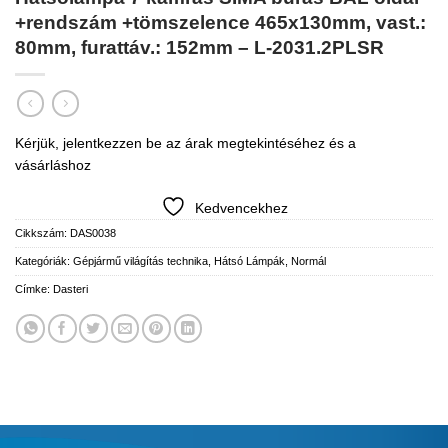
+rendszám +tömszelence 465x130mm, vast.:
80mm, furattáv.: 152mm – L-2031.2PLSR
Kérjük, jelentkezzen be az árak megtekintéséhez és a
vásárláshoz
Kedvencekhez
Cikkszám:
DAS0038
Kategóriák:
Gépjármű világítás technika
,
Hátsó Lámpák
,
Normál
Címke:
Dasteri