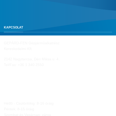
KAPCSOLAT
GEPÁRD-FEN Gépjárműalkatrész
Kereskedelmi Kft.
2142 Nagytarcsa, Déri Miksa u. 4.
Tel/Fax:
+36 1 340 2550
NYITVA TARTÁS
Hétfő - Csütörtökig: 8-16 óráig
Péntek: 8-15 óráig
Szombat és Vasárnap: zárva