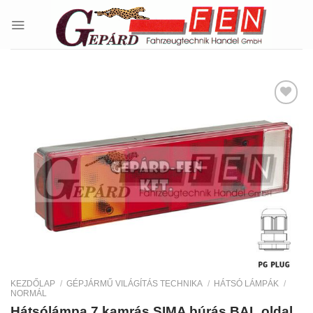
Skip
to
content
Kedvencekhez
KEZDŐLAP
/
GÉPJÁRMŰ VILÁGÍTÁS TECHNIKA
/
HÁTSÓ LÁMPÁK
/
NORMÁL
Hátsólámpa 7 kamrás SIMA búrás BAL oldal