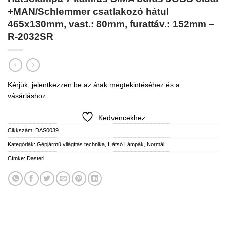
+MAN/Schlemmer csatlakozó hátul
465x130mm, vast.: 80mm, furattáv.: 152mm –
R-2032SR
Kérjük, jelentkezzen be az árak megtekintéséhez és a
vásárláshoz
Kedvencekhez
Cikkszám:
DAS0039
Kategóriák:
Gépjármű világítás technika
,
Hátsó Lámpák
,
Normál
Címke:
Dasteri