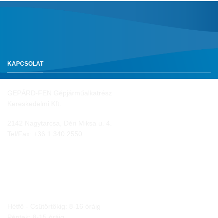
KAPCSOLAT
GEPÁRD-FEN Gépjárműalkatrész
Kereskedelmi Kft.
2142 Nagytarcsa, Déri Miksa u. 4.
Tel/Fax:
+36 1 340 2550
NYITVA TARTÁS
Hétfő - Csütörtökig: 8-16 óráig
Péntek: 8-15 óráig