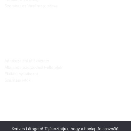
Szombat és Vasárnap: zárva
JOGI NYILATKOZATOK
Adatkezelési tájékoztató
Általános Szerződési Feltételek
Elállási nyilatkozat
Szállítási infók
Kedves Látogató! Tájékoztatjuk, hogy a honlap felhasználói