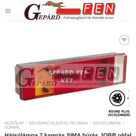
Skip
to
content
Kedvencekhez
KEZDŐLAP
/
GÉPJÁRMŰ VILÁGÍTÁS TECHNIKA
/
HÁTSÓ LÁMPÁK
/
NORMÁL
Hátsólámpa 7 kamrás SIMA búrás JOBB oldal