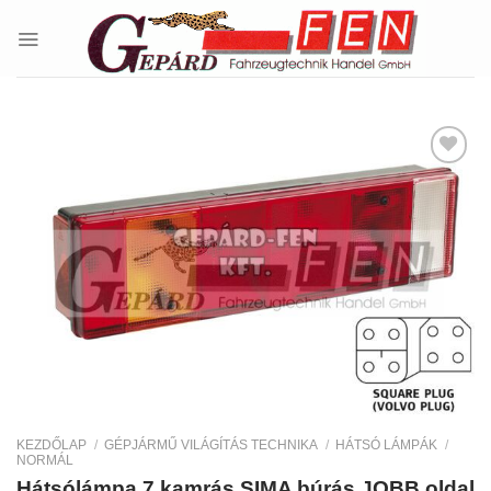
Skip
to
content
Kedvencekhez
KEZDŐLAP
/
GÉPJÁRMŰ VILÁGÍTÁS TECHNIKA
/
HÁTSÓ LÁMPÁK
/
NORMÁL
Hátsólámpa 7 kamrás SIMA búrás JOBB oldal