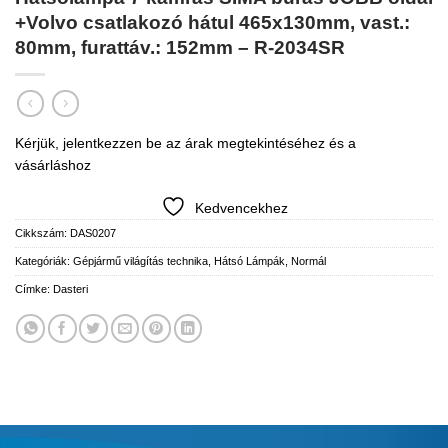
+Volvo csatlakozó hátul 465x130mm, vast.:
80mm, furattáv.: 152mm – R-2034SR
Kérjük, jelentkezzen be az árak megtekintéséhez és a
vásárláshoz
Kedvencekhez
Cikkszám:
DAS0207
Kategóriák:
Gépjármű világítás technika
,
Hátsó Lámpák
,
Normál
Címke:
Dasteri