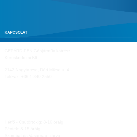
KAPCSOLAT
GEPÁRD-FEN Gépjárműalkatrész
Kereskedelmi Kft.
2142 Nagytarcsa, Déri Miksa u. 4.
Tel/Fax:
+36 1 340 2550
NYITVA TARTÁS
Hétfő - Csütörtökig: 8-16 óráig
Péntek: 8-15 óráig
Szombat és Vasárnap: zárva