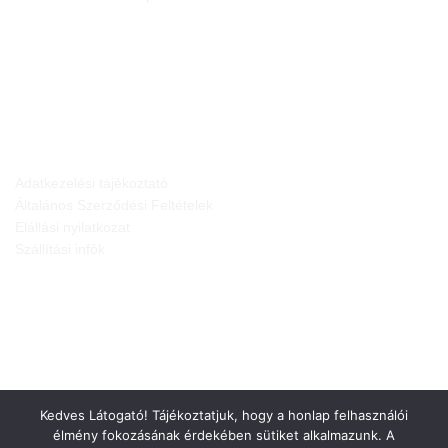
JOGI NYILATKOZATOK
Adatkezelési tájékoztató
Általános Szerződési Feltételek
Elállási nyilatkozat
Szállítási infók
Kedves Látogató! Tájékoztatjuk, hogy a honlap felhasználói
élmény fokozásának érdekében sütiket alkalmazunk. A