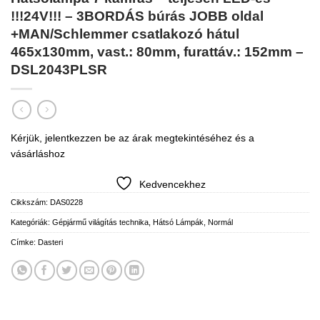
!!!24V!!! – 3BORDÁS búrás JOBB oldal
+MAN/Schlemmer csatlakozó hátul
465x130mm, vast.: 80mm, furattáv.: 152mm –
DSL2043PLSR
Kérjük, jelentkezzen be az árak megtekintéséhez és a
vásárláshoz
Kedvencekhez
Cikkszám:
DAS0228
Kategóriák:
Gépjármű világítás technika
,
Hátsó Lámpák
,
Normál
Címke:
Dasteri