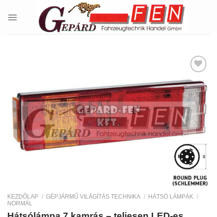
Skip
to
content
Kedvencekhez
KEZDŐLAP
/
GÉPJÁRMŰ VILÁGÍTÁS TECHNIKA
/
HÁTSÓ LÁMPÁK
/
NORMÁL
Hátsólámpa 7 kamrás – teljesen LED-es