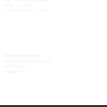
Hétfő - Csütörtökig: 8-16 óráig
Péntek: 8-15 óráig
Szombat és Vasárnap: zárva
JOGI NYILATKOZATOK
Adatkezelési tájékoztató
Általános Szerződési Feltételek
Elállási nyilatkozat
Szállítási infók