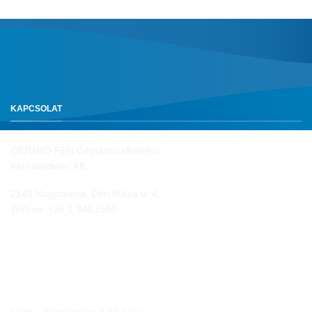
KAPCSOLAT
GEPÁRD-FEN Gépjárműalkatrész
Kereskedelmi Kft.
2142 Nagytarcsa, Déri Miksa u. 4.
Tel/Fax:
+36 1 340 2550
NYITVA TARTÁS