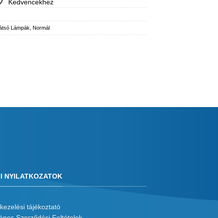
Kedvencekhez
átsó Lámpák
,
Normál
I NYILATKOZATOK
kezelési tájékoztató
lános Szerződési Feltételek