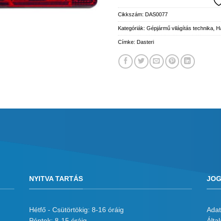
Cikkszám:
DAS0077
Kategóriák:
Gépjármű világítás technika
,
H
Címke:
Dasteri
NYITVA TARTÁS
JOG
Hétfő - Csütörtökig: 8-16 óráig
Adat
Péntek: 8-15 óráig
Álta