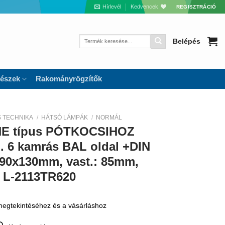
Hírlevél
Kedvencek
REGISZTRÁCIÓ
Keresés
Belépés
a
következőre:
részek
Rakományrögzítők
S TECHNIKA
/
HÁTSÓ LÁMPÁK
/
NORMÁL
NE típus PÓTKOCSIHOZ
. 6 kamrás BAL oldal +DIN
390x130mm, vast.: 85mm,
– L-2113TR620
 megtekintéséhez és a vásárláshoz