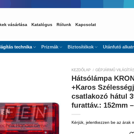
kek vásárlása
Katalógus
Rólunk
Kapcsolat
lágítás technika
Prizmák
Biztosítékok
Utánfutó alkat
KEZDŐLAP
/
GÉPJÁRMŰ VILÁGÍTÁ
Hátsólámpa KRO
Kedvencekhez
+Karos Szélességj
csatlakozó hátul 
furattáv.: 152mm 
Kérjük, jelentkezzen be az árak