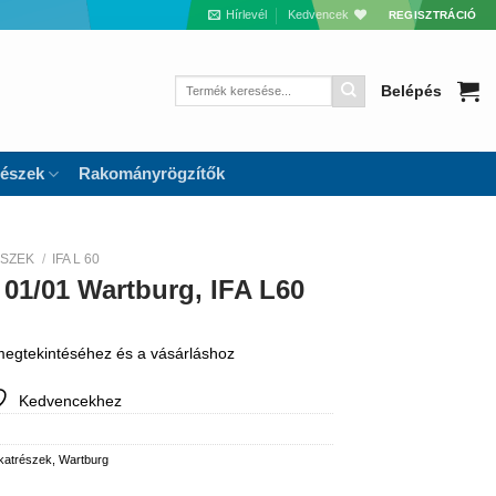
Hírlevél
Kedvencek
REGISZTRÁCIÓ
Keresés
Belépés
a
következőre:
részek
Rakományrögzítők
ÉSZEK
/
IFA L 60
 01/01 Wartburg, IFA L60
 megtekintéséhez és a vásárláshoz
Kedvencekhez
lkatrészek
,
Wartburg