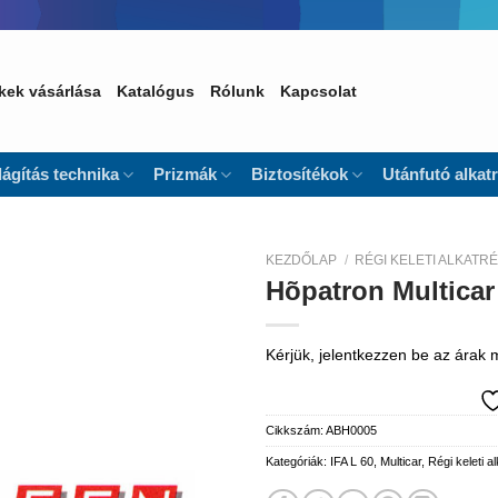
kek vásárlása
Katalógus
Rólunk
Kapcsolat
lágítás technika
Prizmák
Biztosítékok
Utánfutó alkat
KEZDŐLAP
/
RÉGI KELETI ALKATR
Hõpatron Multicar
Kedvencekhez
Kérjük, jelentkezzen be az árak
Cikkszám:
ABH0005
Kategóriák:
IFA L 60
,
Multicar
,
Régi keleti a