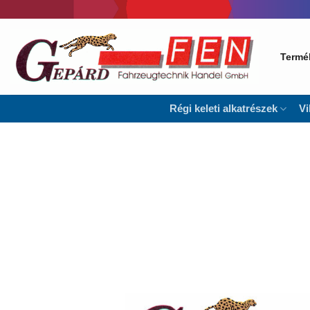
Skip
to
content
Termé
Régi keleti alkatrészek
Vi