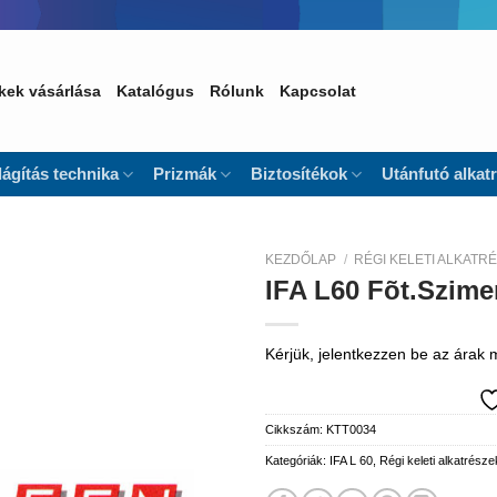
kek vásárlása
Katalógus
Rólunk
Kapcsolat
lágítás technika
Prizmák
Biztosítékok
Utánfutó alkat
KEZDŐLAP
/
RÉGI KELETI ALKATR
IFA L60 Fõt.Szim
Kedvencekhez
Kérjük, jelentkezzen be az árak
Cikkszám:
KTT0034
Kategóriák:
IFA L 60
,
Régi keleti alkatrésze