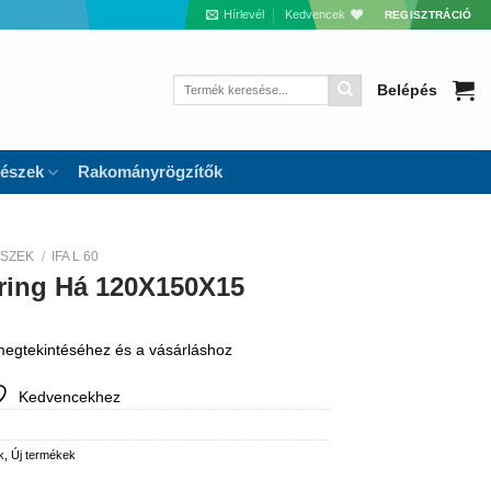
Hírlevél
Kedvencek
REGISZTRÁCIÓ
Keresés
Belépés
a
következőre:
részek
Rakományrögzítők
ÉSZEK
/
IFA L 60
ering Há 120X150X15
 megtekintéséhez és a vásárláshoz
Kedvencekhez
k
,
Új termékek