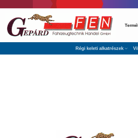
Skip
to
content
Termé
Régi keleti alkatrészek
Vi