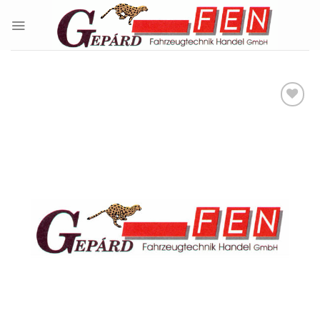
Skip
to
content
Kedvencekhez