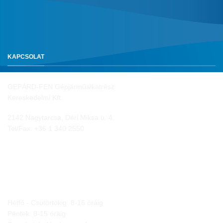
KAPCSOLAT
GEPÁRD-FEN Gépjárműalkatrész
Kereskedelmi Kft.
2142 Nagytarcsa, Déri Miksa u. 4.
Tel/Fax:
+36 1 340 2550
NYITVA TARTÁS
Hétfő - Csütörtökig: 8-16 óráig
Péntek: 8-15 óráig