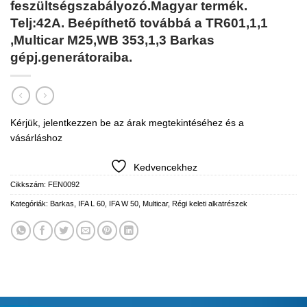
feszültségszabályozó.Magyar termék.
Telj:42A. Beépíthetõ továbbá a TR601,1,1
,Multicar M25,WB 353,1,3 Barkas
gépj.generátoraiba.
Kérjük, jelentkezzen be az árak megtekintéséhez és a
vásárláshoz
Kedvencekhez
Cikkszám:
FEN0092
Kategóriák:
Barkas
,
IFA L 60
,
IFA W 50
,
Multicar
,
Régi keleti alkatrészek