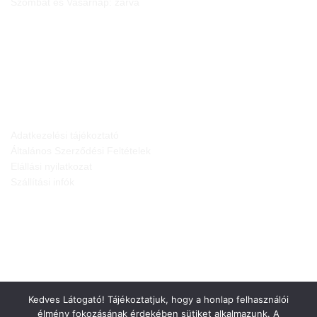
Szombat és Vasárnap: zárva
JOGI NYILATKOZATOK
Adatkezelési tájékoztató
Általános Szerződési Feltételek
Elállási nyilatkozat
Szállítási infók
Kedves Látogató! Tájékoztatjuk, hogy a honlap felhasználói
élmény fokozásának érdekében sütiket alkalmazunk. A