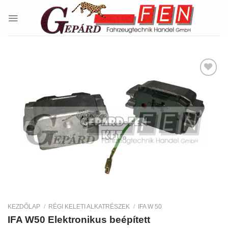
Skip
to
content
Kedvencekhez
KEZDŐLAP
/
RÉGI KELETI ALKATRÉSZEK
/
IFA W 50
IFA W50 Elektronikus beépített