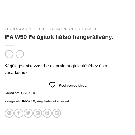
KEZDŐLAP
/
RÉGI KELETI ALKATRÉSZEK
/
IFA W 50
IFA W50 Felújjított hátsó hengerállvány.
Kérjük, jelentkezzen be az árak megtekintéséhez és a
vásárláshoz
Kedvencekhez
Cikkszám:
CST0029
Kategóriák:
IFA W 50
,
Régi keleti alkatrészek