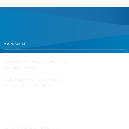
KAPCSOLAT
GEPÁRD-FEN Gépjárműalkatrész
Kereskedelmi Kft.
2142 Nagytarcsa, Déri Miksa u. 4.
Tel/Fax:
+36 1 340 2550
NYITVA TARTÁS
Hétfő - Csütörtökig: 8-16 óráig