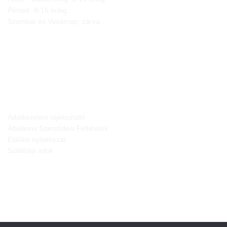
Péntek: 8-15 óráig
Szombat és Vasárnap: zárva
JOGI NYILATKOZATOK
Adatkezelési tájékoztató
Általános Szerződési Feltételek
Elállási nyilatkozat
Szállítási infók