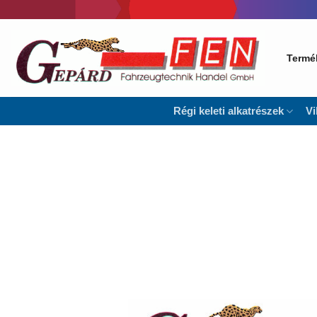
Skip
to
content
Termé
Régi keleti alkatrészek
Vi