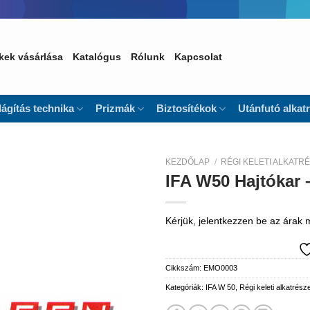
kek vásárlása
Katalógus
Rólunk
Kapcsolat
lágítás technika
Prizmák
Biztosítékok
Utánfutó alkat
KEZDŐLAP
/
RÉGI KELETI ALKATR
IFA W50 Hajtókar – 
Kedvencekhez
Kérjük, jelentkezzen be az árak
Cikkszám:
EMO0003
Kategóriák:
IFA W 50
,
Régi keleti alkatrész