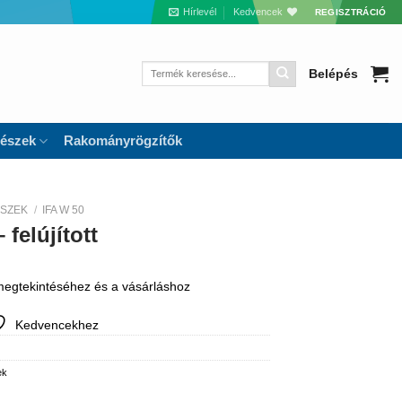
Hírlevél
Kedvencek
REGISZTRÁCIÓ
Keresés
Belépés
a
következőre:
részek
Rakományrögzítők
ÉSZEK
/
IFA W 50
felújított
 megtekintéséhez és a vásárláshoz
Kedvencekhez
ek