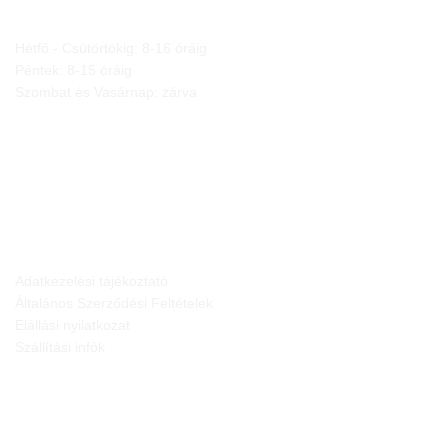
Hétfő - Csütörtökig: 8-16 óráig
Péntek: 8-15 óráig
Szombat és Vasárnap: zárva
JOGI NYILATKOZATOK
Adatkezelési tájékoztató
Általános Szerződési Feltételek
Elállási nyilatkozat
Szállítási infók