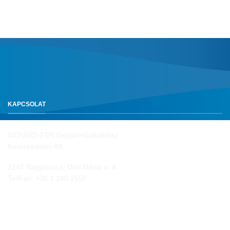
KAPCSOLAT
GEPÁRD-FEN Gépjárműalkatrész
Kereskedelmi Kft.
2142 Nagytarcsa, Déri Miksa u. 4.
Tel/Fax:
+36 1 340 2550
NYITVA TARTÁS