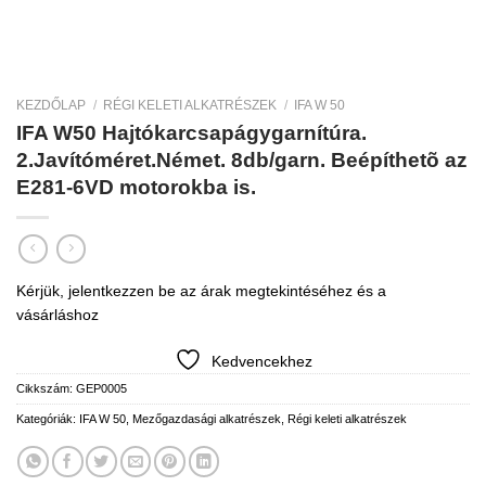
KEZDŐLAP
/
RÉGI KELETI ALKATRÉSZEK
/
IFA W 50
IFA W50 Hajtókarcsapágygarnítúra.
2.Javítóméret.Német. 8db/garn. Beépíthetõ az
E281-6VD motorokba is.
Kérjük, jelentkezzen be az árak megtekintéséhez és a
vásárláshoz
Kedvencekhez
Cikkszám:
GEP0005
Kategóriák:
IFA W 50
,
Mezőgazdasági alkatrészek
,
Régi keleti alkatrészek