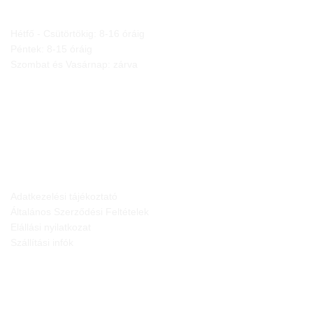
Hétfő - Csütörtökig: 8-16 óráig
Péntek: 8-15 óráig
Szombat és Vasárnap: zárva
JOGI NYILATKOZATOK
Adatkezelési tájékoztató
Általános Szerződési Feltételek
Elállási nyilatkozat
Szállítási infók