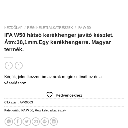
KEZDŐLAP
/
RÉGI KELETI ALKATRÉSZEK
/
IFA W 50
IFA W50 hátsó kerékhenger javító készlet.
Átm:38,1mm.Egy kerékhengerre. Magyar
termék.
Kérjük, jelentkezzen be az árak megtekintéséhez és a
vásárláshoz
Kedvencekhez
Cikkszám:
APR0003
Kategóriák:
IFA W 50
,
Régi keleti alkatrészek