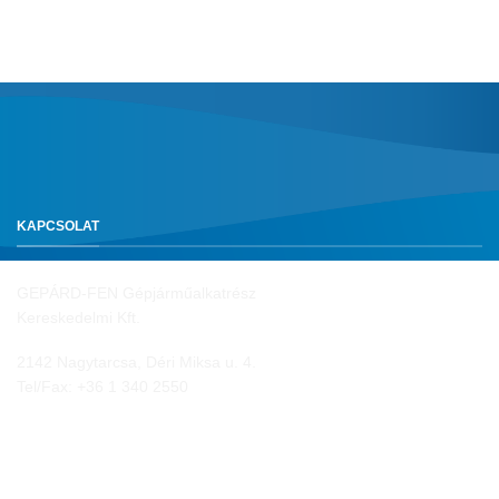
KAPCSOLAT
GEPÁRD-FEN Gépjárműalkatrész
Kereskedelmi Kft.
2142 Nagytarcsa, Déri Miksa u. 4.
Tel/Fax:
+36 1 340 2550
NYITVA TARTÁS