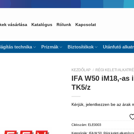
kek vásárlása
Katalógus
Rólunk
Kapcsolat
lágítás technika
Prizmák
Biztosítékok
Utánfutó alkat
KEZDŐLAP
/
RÉGI KELETI ALKATR
IFA W50 iM18,-as 
Kedvencekhez
TK5/z
Kérjük, jelentkezzen be az árak
Cikkszám:
ELE0003
Kategóriák:
IFA W 50
,
Régi keleti alkatrész