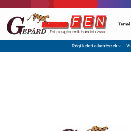
Skip
to
content
Termé
Régi keleti alkatrészek
Vi