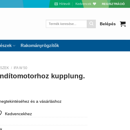
Hírlevél
Kedvencek
REGISZTRÁCIÓ
Keresés
Belépés
a
következőre:
részek
Rakományrögzítők
ÉSZEK
/
IFA W 50
indítomotorhoz kupplung.
 megtekintéséhez és a vásárláshoz
Kedvencekhez
ek