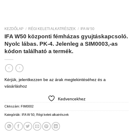
KEZDŐLAP
/
RÉGI KELETI ALKATRÉSZEK
/
IFA W 50
IFA W50 központi fémházas gyujtáskapcsoló.
Nyolc lábas. PK-4. Jelenleg a SIM0003,-as
kódon található a termék.
Kérjük, jelentkezzen be az árak megtekintéséhez és a
vásárláshoz
Kedvencekhez
Cikkszám:
FIM0002
Kategóriák:
IFA W 50
,
Régi keleti alkatrészek