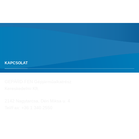
KAPCSOLAT
GEPÁRD-FEN Gépjárműalkatrész
Kereskedelmi Kft.
2142 Nagytarcsa, Déri Miksa u. 4.
Tel/Fax:
+36 1 340 2550
NYITVA TARTÁS