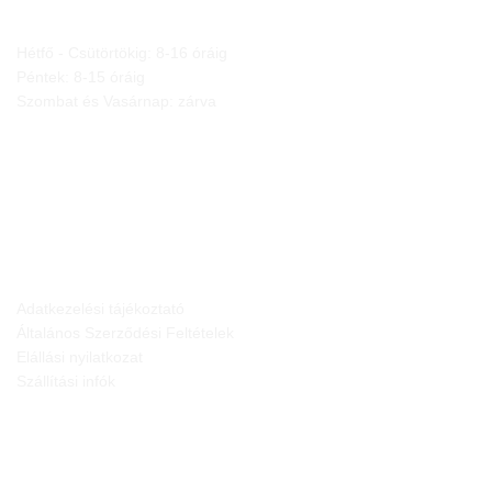
Hétfő - Csütörtökig: 8-16 óráig
Péntek: 8-15 óráig
Szombat és Vasárnap: zárva
JOGI NYILATKOZATOK
Adatkezelési tájékoztató
Általános Szerződési Feltételek
Elállási nyilatkozat
Szállítási infók