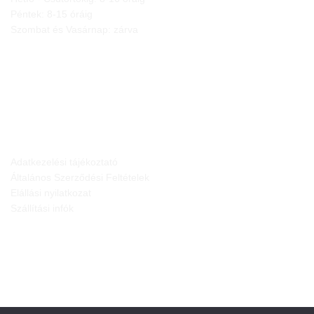
Péntek: 8-15 óráig
Szombat és Vasárnap: zárva
JOGI NYILATKOZATOK
Adatkezelési tájékoztató
Általános Szerződési Feltételek
Elállási nyilatkozat
Szállítási infók