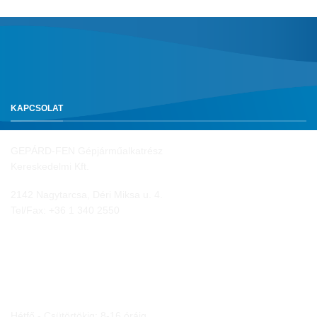
KAPCSOLAT
GEPÁRD-FEN Gépjárműalkatrész
Kereskedelmi Kft.
2142 Nagytarcsa, Déri Miksa u. 4.
Tel/Fax:
+36 1 340 2550
NYITVA TARTÁS
Hétfő - Csütörtökig: 8-16 óráig