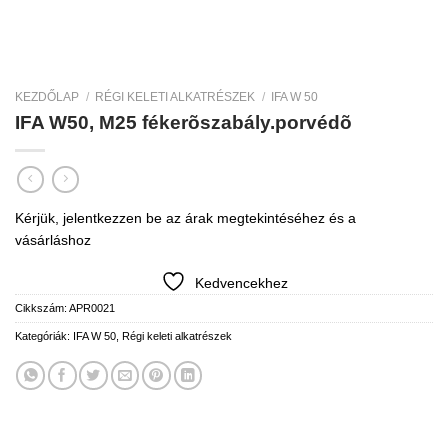
KEZDŐLAP
/
RÉGI KELETI ALKATRÉSZEK
/
IFA W 50
IFA W50, M25 fékerõszabály.porvédõ
Kérjük, jelentkezzen be az árak megtekintéséhez és a
vásárláshoz
Kedvencekhez
Cikkszám:
APR0021
Kategóriák:
IFA W 50
,
Régi keleti alkatrészek