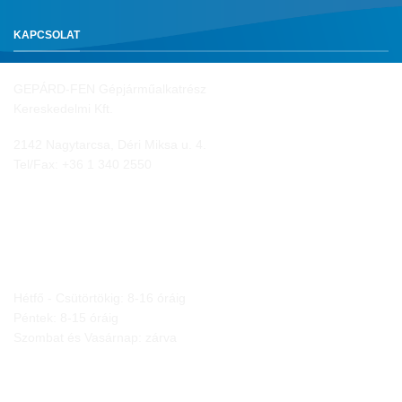
KAPCSOLAT
GEPÁRD-FEN Gépjárműalkatrész
Kereskedelmi Kft.
2142 Nagytarcsa, Déri Miksa u. 4.
Tel/Fax:
+36 1 340 2550
NYITVA TARTÁS
Hétfő - Csütörtökig: 8-16 óráig
Péntek: 8-15 óráig
Szombat és Vasárnap: zárva