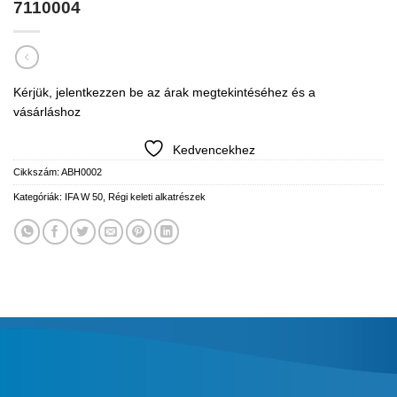
7110004
Kérjük, jelentkezzen be az árak megtekintéséhez és a
vásárláshoz
Kedvencekhez
Cikkszám:
ABH0002
Kategóriák:
IFA W 50
,
Régi keleti alkatrészek