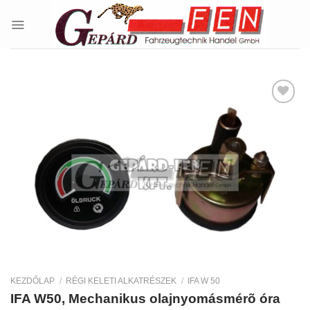
Skip
to
content
Kedvencekhez
KEZDŐLAP
/
RÉGI KELETI ALKATRÉSZEK
/
IFA W 50
IFA W50, Mechanikus olajnyomásmérõ óra