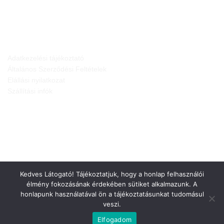
JOGI NYILATKOZATOK
Adatkezelési tájékoztató
Általános Szerződési Feltételek
Elállási nyilatkozat
Szállítási infók
Kedves Látogató! Tájékoztatjuk, hogy a honlap felhasználói
élmény fokozásának érdekében sütiket alkalmazunk. A
honlapunk használatával ön a tájékoztatásunkat tudomásul
veszi.
Weboldalt készítette:
Elfogadom
Minden jog fenntartva © 2026
Gepárd-FEN Kft.