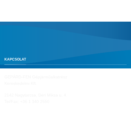
KAPCSOLAT
GEPÁRD-FEN Gépjárműalkatrész
Kereskedelmi Kft.
2142 Nagytarcsa, Déri Miksa u. 4.
Tel/Fax:
+36 1 340 2550
NYITVA TARTÁS