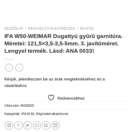
KEZDŐLAP
/
RÉGI KELETI ALKATRÉSZEK
/
IFA W 50
IFA W50-WEIMAR Dugattyú gyûrû garnitúra.
Méretei: 121,5×3,5-3,5-5mm. 3. javítóméret.
Lengyel termék. Lásd: ANA 0033!
Kérjük, jelentkezzen be az árak megtekintéséhez és a
vásárláshoz
Kedvencekhez
Cikkszám:
ANS0025
Kategóriák:
IFA W 50
,
Régi keleti alkatrészek