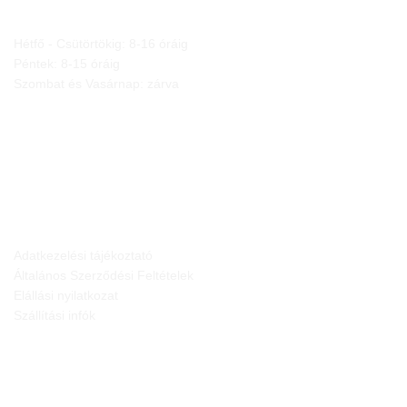
Hétfő - Csütörtökig: 8-16 óráig
Péntek: 8-15 óráig
Szombat és Vasárnap: zárva
JOGI NYILATKOZATOK
Adatkezelési tájékoztató
Általános Szerződési Feltételek
Elállási nyilatkozat
Szállítási infók