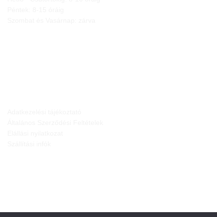
Péntek: 8-15 óráig
Szombat és Vasárnap: zárva
JOGI NYILATKOZATOK
Adatkezelési tájékoztató
Általános Szerződési Feltételek
Elállási nyilatkozat
Szállítási infók