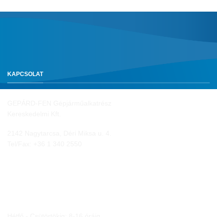
KAPCSOLAT
GEPÁRD-FEN Gépjárműalkatrész
Kereskedelmi Kft.
2142 Nagytarcsa, Déri Miksa u. 4.
Tel/Fax:
+36 1 340 2550
NYITVA TARTÁS
Hétfő - Csütörtökig: 8-16 óráig