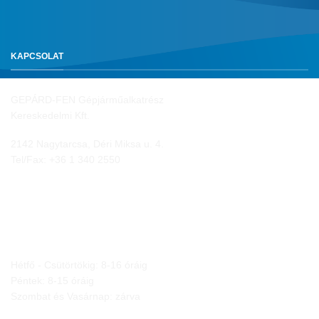
KAPCSOLAT
GEPÁRD-FEN Gépjárműalkatrész
Kereskedelmi Kft.
2142 Nagytarcsa, Déri Miksa u. 4.
Tel/Fax:
+36 1 340 2550
NYITVA TARTÁS
Hétfő - Csütörtökig: 8-16 óráig
Péntek: 8-15 óráig
Szombat és Vasárnap: zárva