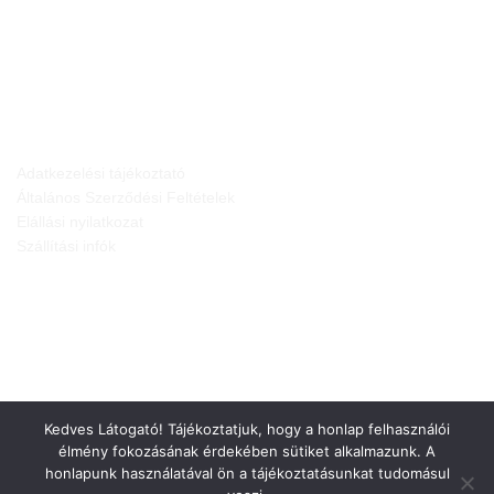
JOGI NYILATKOZATOK
Adatkezelési tájékoztató
Általános Szerződési Feltételek
Elállási nyilatkozat
Szállítási infók
Kedves Látogató! Tájékoztatjuk, hogy a honlap felhasználói
élmény fokozásának érdekében sütiket alkalmazunk. A
honlapunk használatával ön a tájékoztatásunkat tudomásul