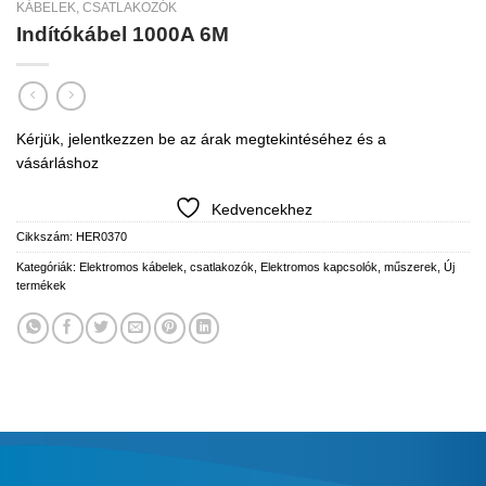
KÁBELEK, CSATLAKOZÓK
Indítókábel 1000A 6M
Kérjük, jelentkezzen be az árak megtekintéséhez és a
vásárláshoz
Kedvencekhez
Cikkszám:
HER0370
Kategóriák:
Elektromos kábelek, csatlakozók
,
Elektromos kapcsolók, műszerek
,
Új
termékek