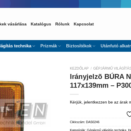
kek vásárlása
Katalógus
Rólunk
Kapcsolat
lágítás technika
Prizmák
Biztosítékok
Utánfutó alkat
KEZDŐLAP
/
GÉPJÁRMŰ VILÁGÍTÁ
Irányjelzõ BÚRA 
Kedvencekhez
117x139mm – P300
Kérjük, jelentkezzen be az árak
Cikkszám:
DAS0246
Kategóriák:
Gépjármű világítás technika
,
He