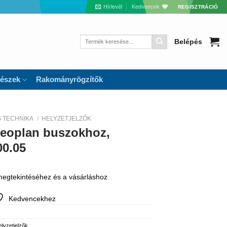
Hírlevél
Kedvencek
REGISZTRÁCIÓ
Keresés
Belépés
a
következőre:
részek
Rakományrögzítők
S TECHNIKA
/
HELYZETJELZŐK
Neoplan buszokhoz,
0.05
 megtekintéséhez és a vásárláshoz
Kedvencekhez
lyzetjelzők