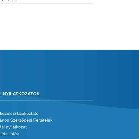
I NYILATKOZATOK
kezelési tájékoztató
lános Szerződési Feltételek
ási nyilatkozat
ítási infók