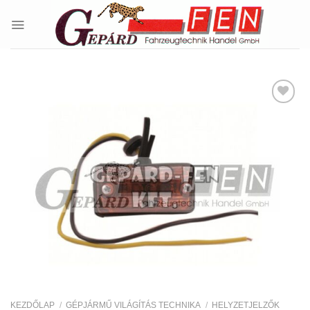
Skip
to
content
Kedvencekhez
KEZDŐLAP
/
GÉPJÁRMŰ VILÁGÍTÁS TECHNIKA
/
HELYZETJELZŐK