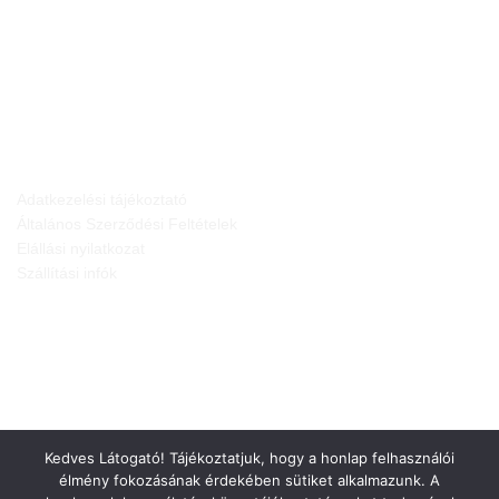
JOGI NYILATKOZATOK
Adatkezelési tájékoztató
Általános Szerződési Feltételek
Elállási nyilatkozat
Szállítási infók
Kedves Látogató! Tájékoztatjuk, hogy a honlap felhasználói
élmény fokozásának érdekében sütiket alkalmazunk. A