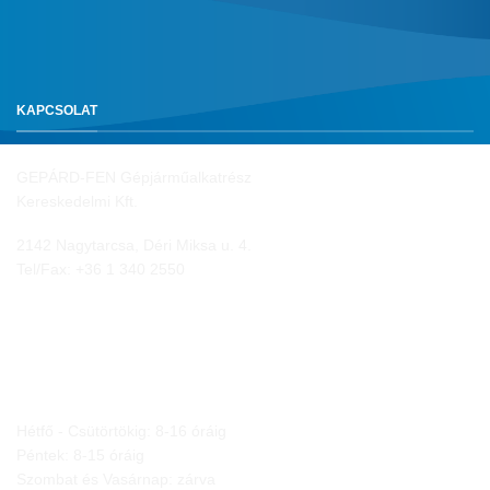
KAPCSOLAT
GEPÁRD-FEN Gépjárműalkatrész
Kereskedelmi Kft.
2142 Nagytarcsa, Déri Miksa u. 4.
Tel/Fax:
+36 1 340 2550
NYITVA TARTÁS
Hétfő - Csütörtökig: 8-16 óráig
Péntek: 8-15 óráig
Szombat és Vasárnap: zárva