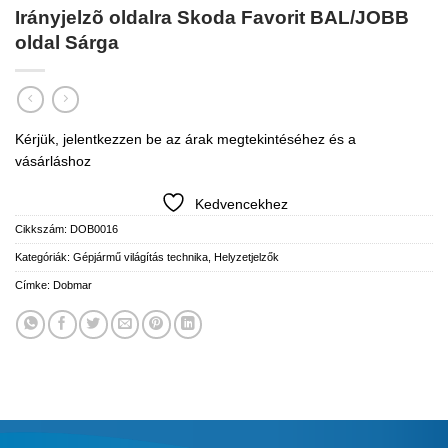
Irányjelzõ oldalra Skoda Favorit BAL/JOBB
oldal Sárga
Kérjük, jelentkezzen be az árak megtekintéséhez és a
vásárláshoz
Kedvencekhez
Cikkszám:
DOB0016
Kategóriák:
Gépjármű világítás technika
,
Helyzetjelzők
Címke:
Dobmar