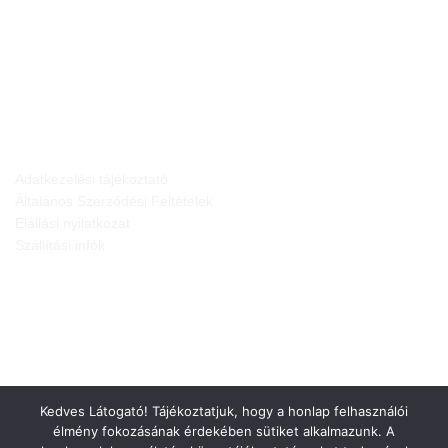
JOGI NYILATKOZATOK
Adatkezelési tájékoztató
Általános Szerződési Feltételek
Elállási nyilatkozat
Szállítási infók
Kedves Látogató! Tájékoztatjuk, hogy a honlap felhasználói
élmény fokozásának érdekében sütiket alkalmazunk. A