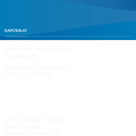
KAPCSOLAT
GEPÁRD-FEN Gépjárműalkatrész
Kereskedelmi Kft.
2142 Nagytarcsa, Déri Miksa u. 4.
Tel/Fax:
+36 1 340 2550
NYITVA TARTÁS
Hétfő - Csütörtökig: 8-16 óráig
Péntek: 8-15 óráig
Szombat és Vasárnap: zárva