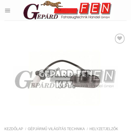
Skip
to
content
Kedvencekhez
KEZDŐLAP
/
GÉPJÁRMŰ VILÁGÍTÁS TECHNIKA
/
HELYZETJELZŐK