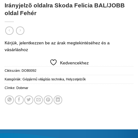
Irányjelzõ oldalra Skoda Felicia BAL/JOBB
oldal Fehér
Kérjük, jelentkezzen be az árak megtekintéséhez és a
vásárláshoz
Kedvencekhez
Cikkszám:
DOB0092
Kategóriák:
Gépjármű világítás technika
,
Helyzetjelzők
Címke:
Dobmar