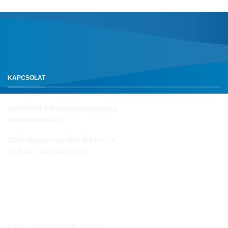
KAPCSOLAT
GEPÁRD-FEN Gépjárműalkatrész
Kereskedelmi Kft.
2142 Nagytarcsa, Déri Miksa u. 4.
Tel/Fax:
+36 1 340 2550
NYITVA TARTÁS
Hétfő - Csütörtökig: 8-16 óráig