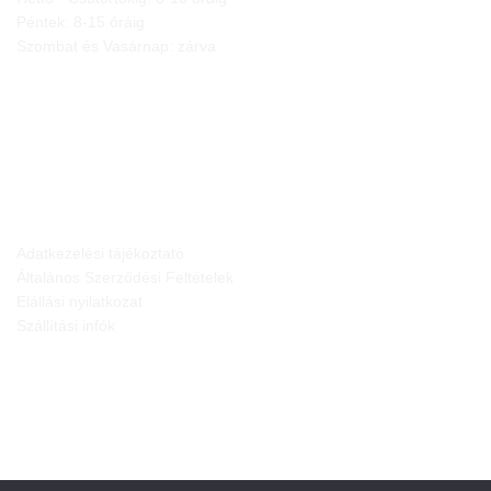
Péntek: 8-15 óráig
Szombat és Vasárnap: zárva
JOGI NYILATKOZATOK
Adatkezelési tájékoztató
Általános Szerződési Feltételek
Elállási nyilatkozat
Szállítási infók