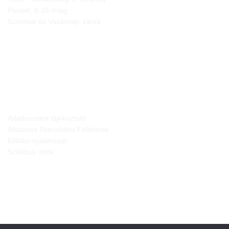
Péntek: 8-15 óráig
Szombat és Vasárnap: zárva
JOGI NYILATKOZATOK
Adatkezelési tájékoztató
Általános Szerződési Feltételek
Elállási nyilatkozat
Szállítási infók