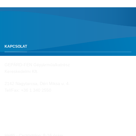
KAPCSOLAT
GEPÁRD-FEN Gépjárműalkatrész
Kereskedelmi Kft.
2142 Nagytarcsa, Déri Miksa u. 4.
Tel/Fax:
+36 1 340 2550
NYITVA TARTÁS
Hétfő - Csütörtökig: 8-16 óráig