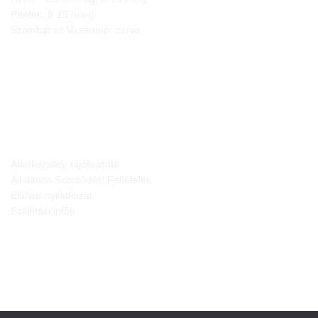
Péntek: 8-15 óráig
Szombat és Vasárnap: zárva
JOGI NYILATKOZATOK
Adatkezelési tájékoztató
Általános Szerződési Feltételek
Elállási nyilatkozat
Szállítási infók