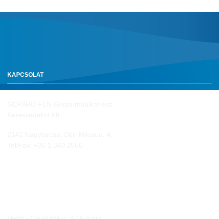
KAPCSOLAT
GEPÁRD-FEN Gépjárműalkatrész
Kereskedelmi Kft.
2142 Nagytarcsa, Déri Miksa u. 4.
Tel/Fax:
+36 1 340 2550
NYITVA TARTÁS
Hétfő - Csütörtökig: 8-16 óráig