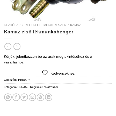
KEZDŐLAP
/
RÉGI KELETI ALKATRÉSZEK
/
KAMAZ
Kamaz elsõ fékmunkahenger
Kérjük, jelentkezzen be az árak megtekintéséhez és a
vásárláshoz
Kedvencekhez
Cikkszám:
HER0074
Kategóriák:
KAMAZ
,
Régi keleti alkatrészek